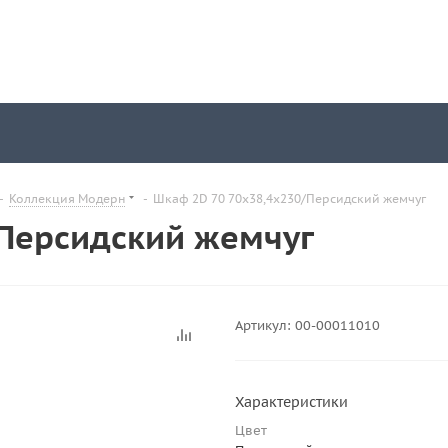
-
Коллекция Модерн
-
Шкаф 2D 70 70х38,4х230/Персидский жемчуг
/Персидский жемчуг
Артикул:
00-00011010
Характеристики
Цвет