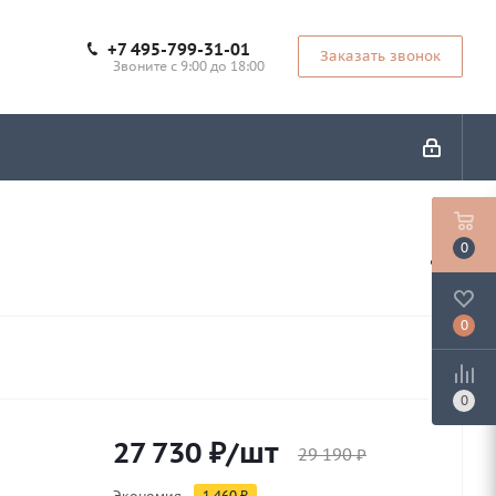
+7 495-799-31-01
Заказать звонок
Звоните с 9:00 до 18:00
0
0
0
27 730
₽
/шт
29 190
₽
Экономия
1 460
₽