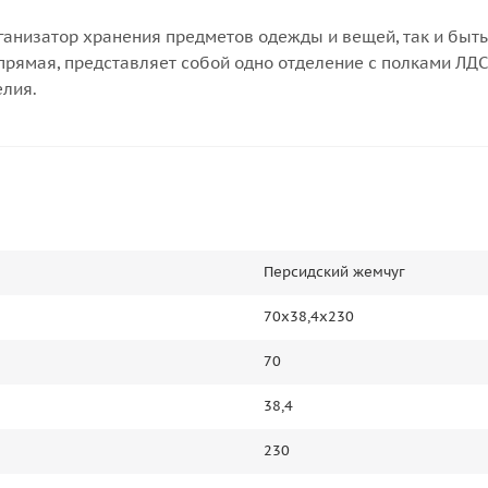
анизатор хранения предметов одежды и вещей, так и быть
рямая, представляет собой одно отделение с полками ЛДСП
елия.
Персидский жемчуг
70х38,4х230
70
38,4
230