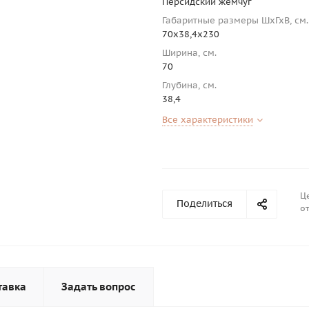
Персидский жемчуг
Габаритные размеры ШхГхВ, см.
70х38,4х230
Ширина, см.
70
Глубина, см.
38,4
Все характеристики
Це
Поделиться
от
тавка
Задать вопрос