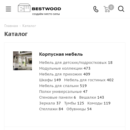
0
Главная
-
Каталог
Каталог
Корпусная мебель
Мебель для детских/подростковых
18
Модульные коллекции
473
Мебель для прихожих
409
Шкафы
149
Мебель для гостиных
402
Мебель для спальни
519
Полки универсальные
47
Стеновые панели
6
Вешалки
143
Зеркала
37
Тумбы
125
Комоды
119
Стеллажи
84
Обувницы
54