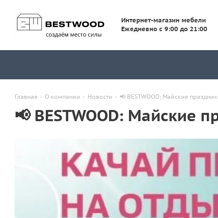
Интернет-магазин мебели
Ежедневно с 9:00 до 21:00
Главная
-
О компании
-
Новости
-
📢 BESTWOOD: Майские праздник
📢 BESTWOOD: Майские п