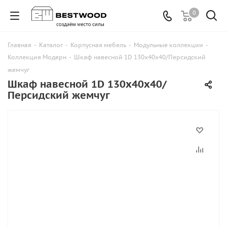
0
Главная
-
Каталог
-
Корпусная мебель
-
Модульные коллекции
-
Коллекция Модерн
-
Шкаф навесной 1D 130х40х40/Персидский
жемчуг
Шкаф навесной 1D 130х40х40/
Персидский жемчуг