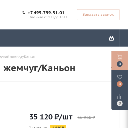
+7 495-799-31-01
Заказать звонок
Звоните с 9:00 до 18:00
дский жемчуг/Каньон
й жемчуг/Каньон
0
0
0
35 120
₽
/шт
36 960
₽
Экономия
1 840
₽