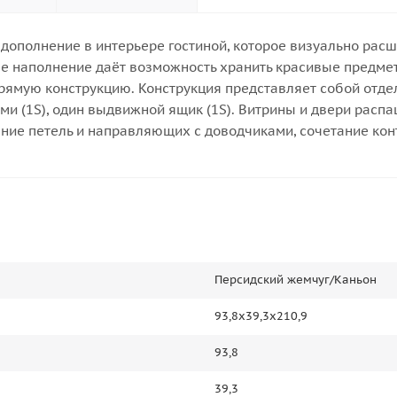
ополнение в интерьере гостиной, которое визуально расшир
 наполнение даёт возможность хранить красивые предметы
рямую конструкцию. Конструкция представляет собой отдел
ми (1S), один выдвижной ящик (1S). Витрины и двери распа
ние петель и направляющих с доводчиками, сочетание кон
Персидский жемчуг/Каньон
93,8х39,3х210,9
93,8
39,3