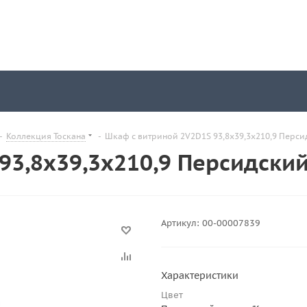
-
Коллекция Тоскана
-
Шкаф с витриной 2V2D1S 93,8х39,3х210,9 Перси
93,8х39,3х210,9 Персидски
Артикул:
00-00007839
Характеристики
Цвет