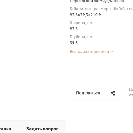
Персидский жемчуг/Каньон
Габаритные размеры ШхГхВ, см.
93,8х39,3х210,9
Ширина, см.
93,8
Глубина, см.
39,3
Все характеристики
Це
Поделиться
от
тавка
Задать вопрос