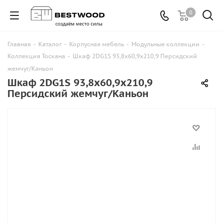
0
Главная
-
Каталог
-
Корпусная мебель
-
Модульные коллекции
-
Коллекция Тоскана
-
Шкаф 2DG1S 93,8х60,9х210,9 Персидский
жемчуг/Каньон
Шкаф 2DG1S 93,8х60,9х210,9
Персидский жемчуг/Каньон