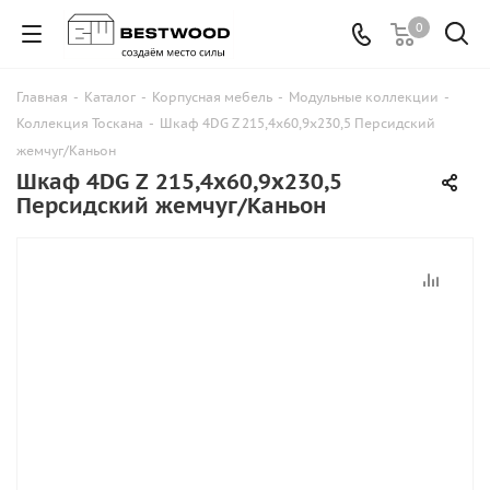
0
Главная
-
Каталог
-
Корпусная мебель
-
Модульные коллекции
-
Коллекция Тоскана
-
Шкаф 4DG Z 215,4х60,9х230,5 Персидский
жемчуг/Каньон
Шкаф 4DG Z 215,4х60,9х230,5
Персидский жемчуг/Каньон