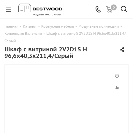
0
Главная
-
Каталог
-
Корпусная мебель
-
Модульные коллекции
-
Коллекция Валенсия
-
Шкаф с витриной 2V2D1S Н 96,6х40,3х211,4/
Серый
Шкаф с витриной 2V2D1S Н
96,6х40,3х211,4/Серый