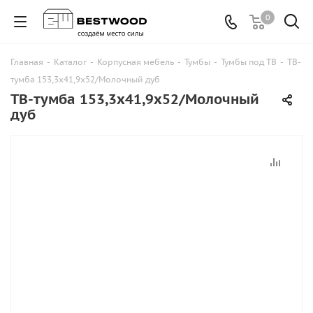
0
Главная
-
Каталог
-
Корпусная мебель
-
Тумбы
-
Тумбы под ТВ
-
ТВ-
тумба 153,3х41,9х52/Молочный дуб
ТВ-тумба 153,3х41,9х52/Молочный
дуб