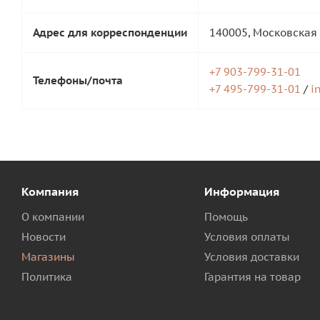
Адрес для корреспонденции
140005, Московская 
+7 903-799-31-01
Телефоны/почта
+7 495-799-31-01
/
i
Компания
Информация
О компании
Помощь
Новости
Условия оплаты
Магазины
Условия доставки
Политика
Гарантия на товар