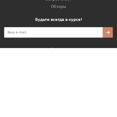
Обзоры
Будьте всегда в курсе!
Оставайтесь на связи
Наши контакты
+7 495-799-31-01
info@bstwood.ru
Центральный офис
: Московская область, г.
Люберцы, Ул. Кирова, дом 20 А