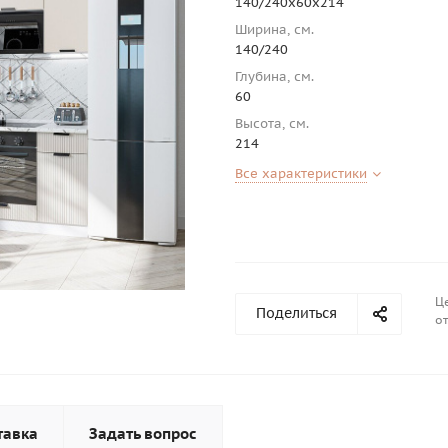
140/240х60х214
Ширина, см.
140/240
Глубина, см.
60
Высота, см.
214
Все характеристики
Це
Поделиться
от
тавка
Задать вопрос