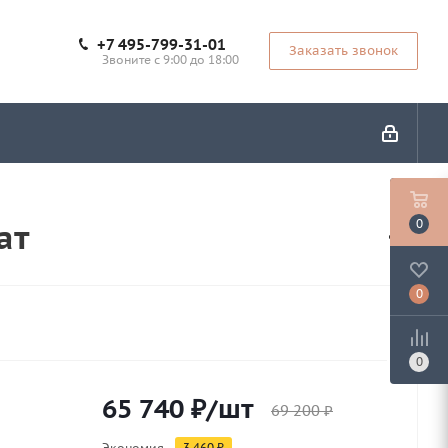
+7 495-799-31-01
Заказать звонок
Звоните с 9:00 до 18:00
ат
0
0
0
65 740
₽
/шт
69 200
₽
Экономия
3 460
₽