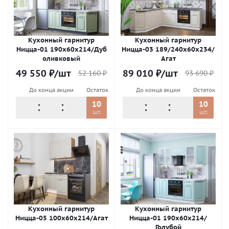
Кухонный гарнитур
Кухонный гарнитур
Ницца-01 190х60х214/Дуб
Ницца-03 189/240х60х234/
оливковый
Агат
49 550
₽
/шт
89 010
₽
/шт
52 160
₽
93 690
₽
До конца акции
Остаток
До конца акции
Остаток
10
10
шт.
шт.
Кухонный гарнитур
Кухонный гарнитур
Ницца-05 100х60х214/Агат
Ницца-01 190х60х214/
Голубой