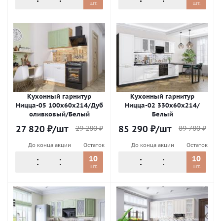
шт.
шт.
Кухонный гарнитур
Кухонный гарнитур
Ницца-05 100х60х214/Дуб
Ницца-02 330х60х214/
оливковый/Белый
Белый
27 820
₽
/шт
85 290
₽
/шт
29 280
₽
89 780
₽
До конца акции
Остаток
До конца акции
Остаток
10
10
шт.
шт.