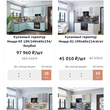
Кухонный гарнитур
Кухонный гарнитур
Ницца-03 189/240х60х234/
Ницца-01 190х60х214/Агат
Голубой
97 960
₽
/шт
45 010
₽
/шт
47 370
₽
103 110
₽
До конца акции
Остаток
До конца акции
Остаток
10
10
шт.
шт.