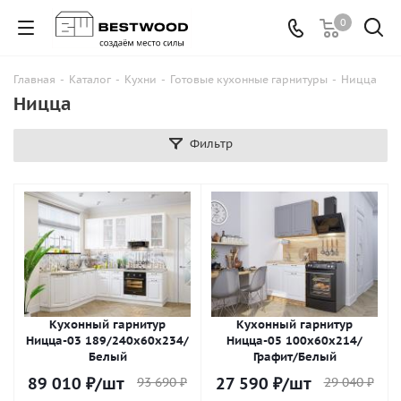
0
Главная
-
Каталог
-
Кухни
-
Готовые кухонные гарнитуры
-
Ницца
Ницца
Фильтр
Кухонный гарнитур
Кухонный гарнитур
Ницца-03 189/240х60х234/
Ницца-05 100х60х214/
Белый
Графит/Белый
89 010
₽
/шт
27 590
₽
/шт
93 690
₽
29 040
₽