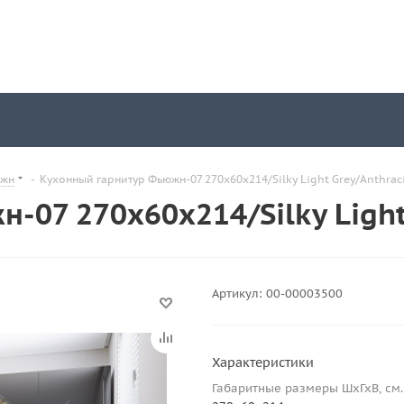
жн
-
Кухонный гарнитур Фьюжн-07 270х60х214/Silky Light Grey/Anthrac
07 270х60х214/Silky Light
Артикул:
00-00003500
Характеристики
Габаритные размеры ШхГхВ, см.