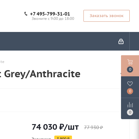
+7 495-799-31-01
Заказать звонок
Звоните с 9:00 до 18:00
ite
 Grey/Anthracite
0
0
0
74 030
₽
/шт
77 930
₽
Экономия
3 900
₽