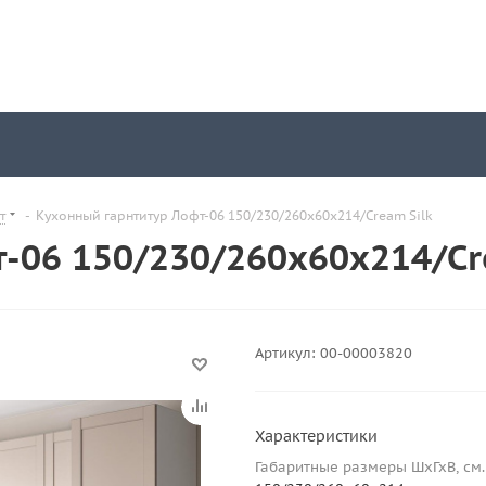
т
-
Кухонный гарнтитур Лофт-06 150/230/260х60х214/Cream Silk
-06 150/230/260х60х214/Cr
Артикул:
00-00003820
Характеристики
Габаритные размеры ШхГхВ, см.