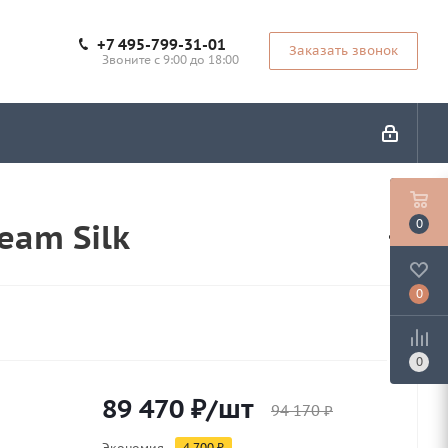
+7 495-799-31-01
Заказать звонок
Звоните с 9:00 до 18:00
eam Silk
0
0
0
89 470
₽
/шт
94 170
₽
Экономия
4 700
₽