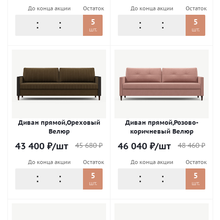
До конца акции
Остаток
До конца акции
Остаток
5
5
шт.
шт.
Диван прямой,Ореховый
Диван прямой,Розово-
Велюр
коричневый Велюр
43 400
₽
/шт
46 040
₽
/шт
45 680
₽
48 460
₽
До конца акции
Остаток
До конца акции
Остаток
5
5
шт.
шт.