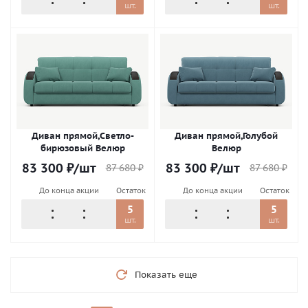
шт.
шт.
Диван прямой,Светло-
Диван прямой,Голубой
бирюзовый Велюр
Велюр
83 300
₽
/шт
83 300
₽
/шт
87 680
₽
87 680
₽
До конца акции
Остаток
До конца акции
Остаток
5
5
шт.
шт.
Показать еще