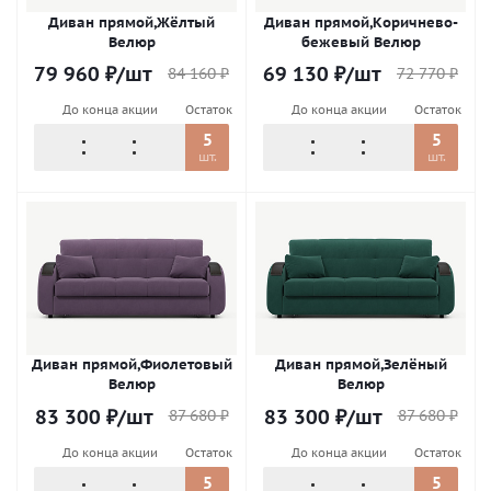
Диван прямой,Жёлтый
Диван прямой,Коричнево-
Велюр
бежевый Велюр
79 960
₽
/шт
69 130
₽
/шт
84 160
₽
72 770
₽
До конца акции
Остаток
До конца акции
Остаток
5
5
шт.
шт.
Диван прямой,Фиолетовый
Диван прямой,Зелёный
Велюр
Велюр
83 300
₽
/шт
83 300
₽
/шт
87 680
₽
87 680
₽
До конца акции
Остаток
До конца акции
Остаток
5
5