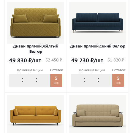
Диван прямой,Жёлтый
Диван прямой,Синий Велюр
Велюр
49 830
₽
/шт
49 230
₽
/шт
52 450
₽
51 820
₽
До конца акции
Остаток
До конца акции
Остаток
5
5
шт.
шт.