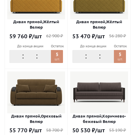
Диван прямой,Жёлтый
Диван прямой,Жёлтый
Велюр
Велюр
59 760
₽
/шт
53 470
₽
/шт
62 900
₽
56 280
₽
До конца акции
Остаток
До конца акции
Остаток
5
5
шт.
шт.
Диван прямой,Ореховый
Диван прямой,Коричнево-
Велюр
бежевый Велюр
55 770
₽
/шт
50 530
₽
/шт
58 700
₽
53 190
₽