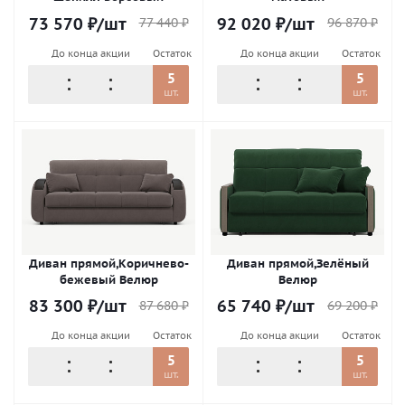
73 570
₽
/шт
92 020
₽
/шт
77 440
₽
96 870
₽
До конца акции
Остаток
До конца акции
Остаток
5
5
шт.
шт.
Диван прямой,Коричнево-
Диван прямой,Зелёный
бежевый Велюр
Велюр
83 300
₽
/шт
65 740
₽
/шт
87 680
₽
69 200
₽
До конца акции
Остаток
До конца акции
Остаток
5
5
шт.
шт.