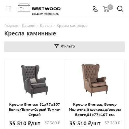
0
Главная
-
Каталог
-
Кресла
-
Кресла каминные
Кресла каминные
Фильтр
Кресло Винтаж 81х77х107
Кресло Винтаж, Велюр
Венге/Темно-Серый Темно-
Молочный шоколад/опоры
Серый
Венге,81х77х107 см.
35 510
₽
/шт
35 510
₽
/шт
37 380
₽
37 380
₽