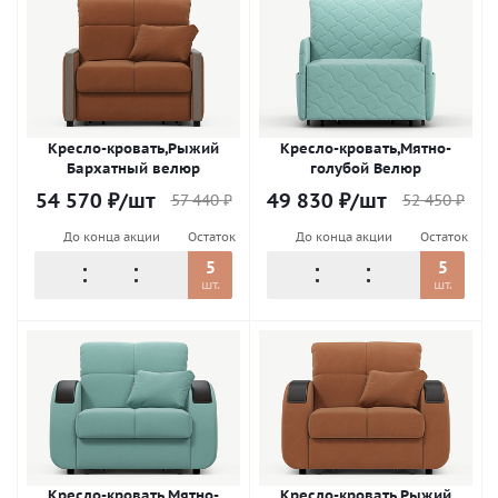
Кресло-кровать,Рыжий
Кресло-кровать,Мятно-
Бархатный велюр
голубой Велюр
54 570
₽
/шт
49 830
₽
/шт
57 440
₽
52 450
₽
До конца акции
Остаток
До конца акции
Остаток
5
5
шт.
шт.
Кресло-кровать,Мятно-
Кресло-кровать,Рыжий