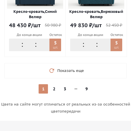
Кресло-кровать,Синий
Кресло-кровать,Бирюзовый
Велюр
Велюр
48 430
₽
/шт
49 830
₽
/шт
50 980
₽
52 450
₽
До конца акции
Остаток
До конца акции
Остаток
5
5
шт.
шт.
Показать еще
1
2
3
9
Цвета на сайте могут отличаться от реальных из-за особенностей
цветопередачи