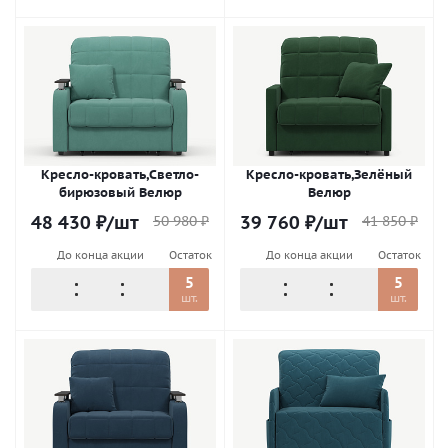
Кресло-кровать,Светло-
Кресло-кровать,Зелёный
бирюзовый Велюр
Велюр
48 430
₽
/шт
39 760
₽
/шт
50 980
₽
41 850
₽
До конца акции
Остаток
До конца акции
Остаток
5
5
шт.
шт.