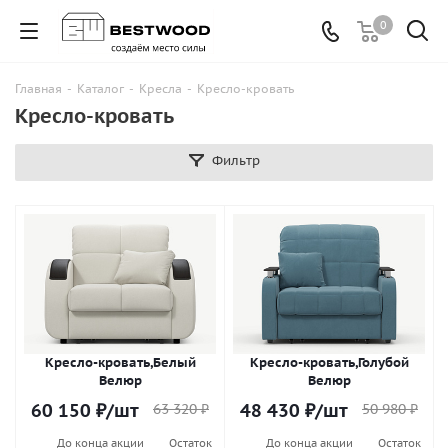
0
Главная
-
Каталог
-
Кресла
-
Кресло-кровать
Кресло-кровать
Фильтр
Кресло-кровать,Белый
Кресло-кровать,Голубой
Велюр
Велюр
60 150
₽
/шт
48 430
₽
/шт
63 320
₽
50 980
₽
До конца акции
Остаток
До конца акции
Остаток