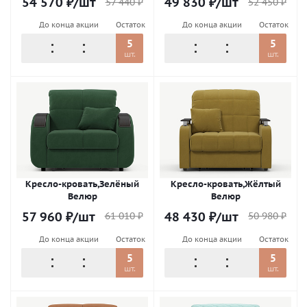
54 570
₽
/шт
49 830
₽
/шт
57 440
₽
52 450
₽
До конца акции
Остаток
До конца акции
Остаток
5
5
шт.
шт.
Кресло-кровать,Зелёный
Кресло-кровать,Жёлтый
Велюр
Велюр
57 960
₽
/шт
48 430
₽
/шт
61 010
₽
50 980
₽
До конца акции
Остаток
До конца акции
Остаток
5
5
шт.
шт.