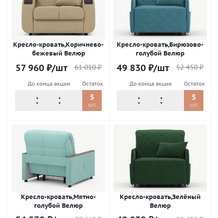
Кресло-кровать,Коричнево-
Кресло-кровать,Бирюзово-
бежевый Велюр
голубой Велюр
57 960
₽
/шт
49 830
₽
/шт
61 010
₽
52 450
₽
До конца акции
Остаток
До конца акции
Остаток
5
5
шт.
шт.
Кресло-кровать,Мятно-
Кресло-кровать,Зелёный
голубой Велюр
Велюр