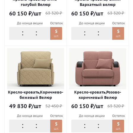
голубой Велюр
Бархатный велюр
60 150
₽
/шт
60 150
₽
/шт
63 320
₽
63 320
₽
До конца акции
Остаток
До конца акции
Остаток
5
5
шт.
шт.
Кресло-кровать,Коричнево-
Кресло-кровать,Розово-
бежевый Велюр
коричневый Велюр
49 830
₽
/шт
60 150
₽
/шт
52 450
₽
63 320
₽
До конца акции
Остаток
До конца акции
Остаток
5
5
шт.
шт.