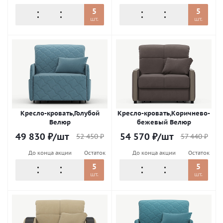
5
5
шт.
шт.
Кресло-кровать,Голубой
Кресло-кровать,Коричнево-
Велюр
бежевый Велюр
49 830
₽
/шт
54 570
₽
/шт
52 450
₽
57 440
₽
До конца акции
Остаток
До конца акции
Остаток
5
5
шт.
шт.