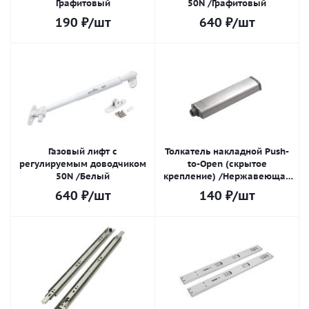
Графитовый
50N /Графитовый
190
₽
/шт
640
₽
/шт
Газовый лифт с
Толкатель накладной Push-
регулируемым доводчиком
to-Open (скрытое
50N /Белый
крепление) /Нержавеющая
сталь
640
₽
/шт
140
₽
/шт