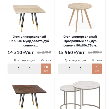
Стол универсальный
Стол универсальный
Черный муар,золото,дуб
Прозрачный лак,дуб
сонома
сонома,80х80х73см.
светлый,80х80х75,2см.
14 510
₽
/шт
15 960
₽
/шт
15 270
₽
16 800
₽
До конца акции
Остаток
До конца акции
Остаток
10
1
шт.
шт.