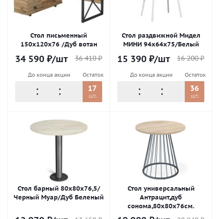
Стол письменный
Стол раздвижной Мидел
150х120х76 /Дуб вотан
МИНИ 94х64х75/Белый
34 590
₽
/шт
15 390
₽
/шт
36 410
₽
16 200
₽
До конца акции
Остаток
До конца акции
Остаток
17
36
шт.
шт.
Стол барный 80х80х76,5/
Стол универсальный
Черный Муар/Дуб Беленый
Антрацит,дуб
сонома,80х80х76см.