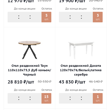
12 970
₽
/шт
19 900
₽
/шт
13 650
₽
20 940
₽
До конца акции
Остаток
До конца акции
Остаток
5
3
шт.
шт.
Стол раздвижной Таун
Стол раздвижной Дакота
110х110х75,5 Дуб каньон/
120х70х76/Белый,патина
Черный
серебро
28 810
₽
/шт
43 830
₽
/шт
30 330
₽
46 140
₽
До конца акции
Остаток
До конца акции
Остаток
15
1
шт.
шт.