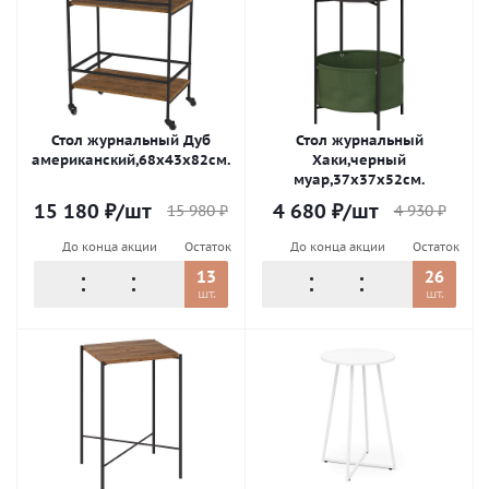
Стол журнальный Дуб
Стол журнальный
американский,68х43х82см.
Хаки,черный
муар,37х37х52см.
15 180
₽
/шт
4 680
₽
/шт
15 980
₽
4 930
₽
До конца акции
Остаток
До конца акции
Остаток
13
26
шт.
шт.