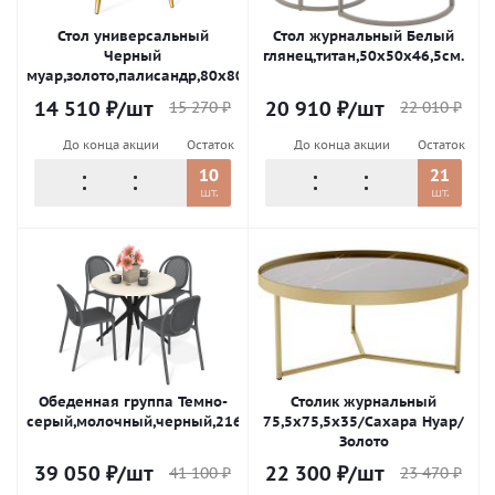
Стол универсальный
Стол журнальный Белый
Черный
глянец,титан,50х50х46,5см.
муар,золото,палисандр,80х80х75,2см.
14 510
₽
/шт
20 910
₽
/шт
15 270
₽
22 010
₽
До конца акции
Остаток
До конца акции
Остаток
10
21
шт.
шт.
Обеденная группа Темно-
Столик журнальный
серый,молочный,черный,216х216х82см.
75,5х75,5х35/Сахара Нуар/
Золото
39 050
₽
/шт
22 300
₽
/шт
41 100
₽
23 470
₽