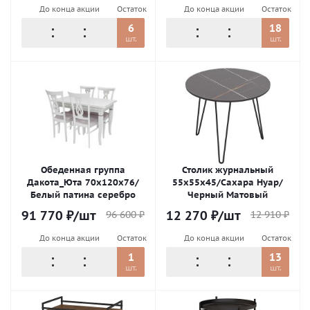
До конца акции
Остаток
До конца акции
Остаток
6
18
шт.
шт.
Обеденная группа
Столик журнальный
Дакота_Юта 70х120х76/
55х55х45/Сахара Нуар/
Белый патина серебро
Черный Матовый
91 770
₽
/шт
12 270
₽
/шт
96 600
₽
12 910
₽
До конца акции
Остаток
До конца акции
Остаток
1
13
шт.
шт.