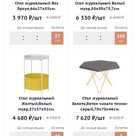
Стол журнальный Вяз
Стол журнальный Белый
браун,44х27х55см.
муар,50х50х73,7см.
3 970
₽
/шт
6 330
₽
/шт
4 180
₽
6 660
₽
До конца акции
Остаток
До конца акции
Остаток
27
165
шт.
шт.
Стол журнальный
Стол журнальный
Желтый,белый
Золото,бетон чикаго темно-
муар,37х37х52см.
серый,70х70х46см.
4 680
₽
/шт
7 620
₽
/шт
4 930
₽
8 020
₽
До конца акции
Остаток
До конца акции
Остаток