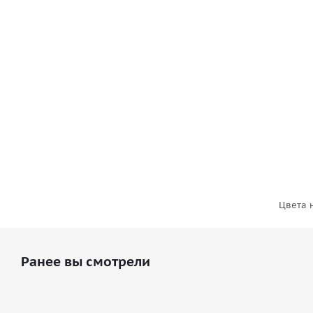
2 840
₽
/шт
2 990
₽
Экономия
150
₽
Цвета 
Ранее вы смотрели