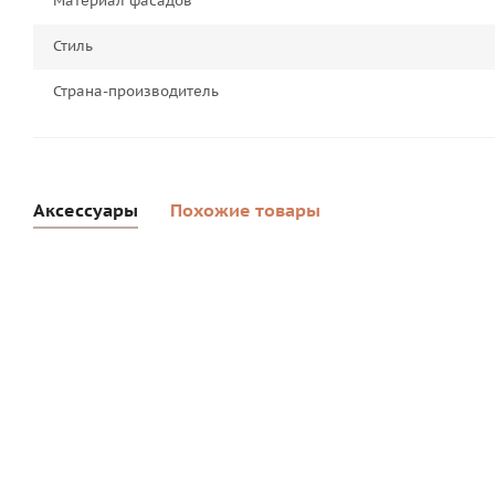
Материал фасадов
Стиль
Страна-производитель
Аксессуары
Похожие товары
Пуф Плуто складной с крышкой 38х38х38/Velutto