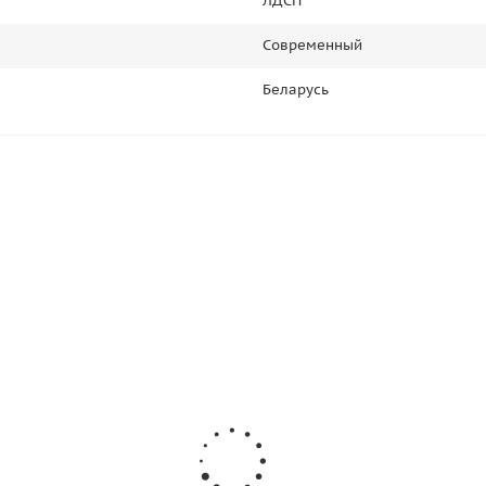
ЛДСП
Современный
Беларусь
Банкетка 76х31х49/Темный Орех/Бежевый