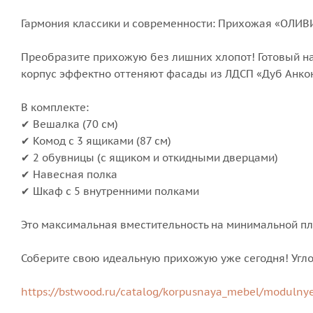
Гармония классики и современности: Прихожая «ОЛИВ
Преобразите прихожую без лишних хлопот! Готовый н
корпус эффектно оттеняют фасады из ЛДСП «Дуб Анкон
В комплекте:
✔ Вешалка (70 см)
✔ Комод с 3 ящиками (87 см)
✔ 2 обувницы (с ящиком и откидными дверцами)
✔ Навесная полка
✔ Шкаф с 5 внутренними полками
Это максимальная вместительность на минимальной п
Соберите свою идеальную прихожую уже сегодня! Углов
https://bstwood.ru/catalog/korpusnaya_mebel/modulnye_k