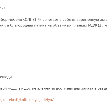
ИЯ»
абор мебели «ОЛИВИЯ» сочетает в себе вневременную эст
а», а благородная патина на объемных планках МДФ (25 
лощади.
ой модуль и другие элементы доступны для заказа в разд
ollektsii/kollektsiya_oliviya/