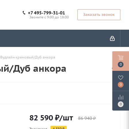
+7 495-799-31-01
Заказать звонок
Звоните с 9:00 до 18:00
7 Вудлайн кремовый/Дуб анкора
ый/Дуб анкора
0
0
0
82 590
₽
/шт
86 940
₽
Экономия
4 350
₽