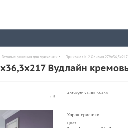
-
Готовые решения для прихожих
-
Прихожая К-2 Оливия 279х36,3х21
9х36,3х217 Вудлайн кремов
Артикул:
УТ-00036434
Характеристики
Цвет