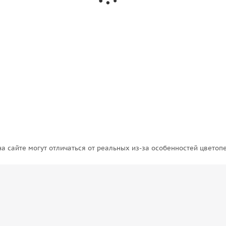
6 540
₽
/шт
6 880
₽
Экономия
340
₽
на сайте могут отличаться от реальных из-за особенностей цветоп